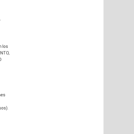
y
n los
ENTO,
O
nes
sos).