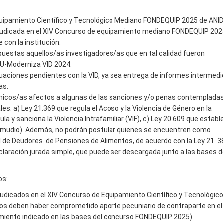
quipamiento Científico y Tecnológico Mediano FONDEQUIP 2025 de ANID
adjudicada en el XIV Concurso de equipamiento mediano FONDEQUIP 202
 con la institución.
puestas aquellos/as investigadores/as que en tal calidad fueron
/U-Moderniza VID 2024.
uaciones pendientes con la VID, ya sea entrega de informes intermedi
as.
émicos/as afectos a algunas de las sanciones y/o penas contemplada
es: a) Ley 21.369 que regula el Acoso y la Violencia de Género en la
la y sanciona la Violencia Intrafamiliar (VIF), c) Ley 20.609 que establ
Zamudio). Además, no podrán postular quienes se encuentren como
l de Deudores de Pensiones de Alimentos, de acuerdo con la Ley 21. 38
eclaración jurada simple, que puede ser descargada junto a las bases d
os
:
udicados en el XIV Concurso de Equipamiento Científico y Tecnológico
s deben haber comprometido aporte pecuniario de contraparte en el
miento indicado en las bases del concurso FONDEQUIP 2025).