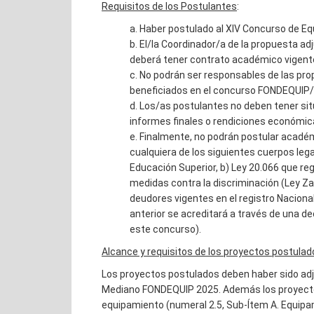
Requisitos de los Postulantes
:
a. Haber postulado al XIV Concurso de E
b. El/la Coordinador/a de la propuesta 
deberá tener contrato académico vigente
c. No podrán ser responsables de las pro
beneficiados en el concurso FONDEQUIP
d. Los/as postulantes no deben tener sit
informes finales o rendiciones económic
e. Finalmente, no podrán postular acad
cualquiera de los siguientes cuerpos legal
Educación Superior, b) Ley 20.066 que regu
medidas contra la discriminación (Ley 
deudores vigentes en el registro Naciona
anterior se acreditará a través de una d
este concurso).
Alcance y requisitos de los proyectos postulad
Los proyectos postulados deben haber sido adj
Mediano FONDEQUIP 2025. Además los proyecto
equipamiento (numeral 2.5, Sub-Ítem A. Equipa