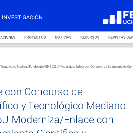
 INVESTIGACIÓN
CACIONES
PROYECTOS
NOTICIAS
RECURSOS
REVISTAS DE
y Tecnológico Mediano Fondequip VID 2025U-Moderniza/Enlace con Concurso de Equipamiento Cient
e con Concurso de
ífico y Tecnológico Mediano
5U-Moderniza/Enlace con