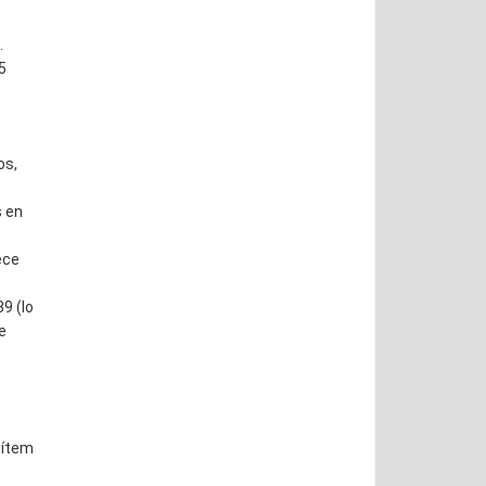
.
5
os,
s en
ece
9 (lo
e
 ítem